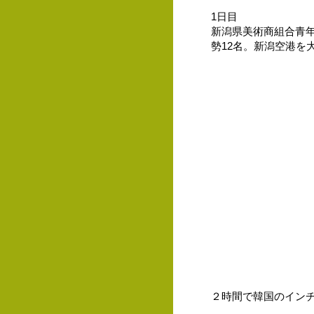
1日目
新潟県美術商組合青年
勢12名。新潟空港
２時間で韓国のイン