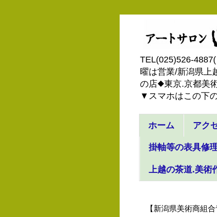
TEL(025)526
曜は営業/新潟県上越
の店◆東京.京都美術
▼スマホはこの下
ホーム
アク
掛軸等の表具修理
上越の茶道.美術
【新潟県美術商組合