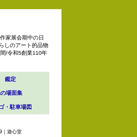
ーで作家展会期中の日
◆暮らしのアート的品物
/令和5創業110年
鑑定
代の場面集
ゴ・駐車場図
9｜遊心堂