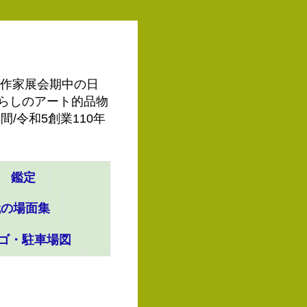
ーで作家展会期中の日
◆暮らしのアート的品物
/令和5創業110年
鑑定
代の場面集
ゴ・駐車場図