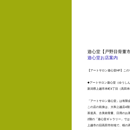
遊心堂【戸野目骨董市
遊心堂お店案内
【アートサロン遊心堂HP】こ
◆アートサロン遊心堂（ゆうし
新潟県上越市本町4丁目（高田
「アートサロン遊心堂」は有限
この店の前身は、大和上越店4階
茶道具、古美術骨董、日用のお
2階の「遊心堂ギャラリー」で
上越市の旧高田市街地で、桜の高