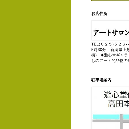
お店住所
TEL(０２５)５２６
5時30分 新潟県上
街) ◆遊心堂ギャラ
しのアート的品物の
駐車場案内