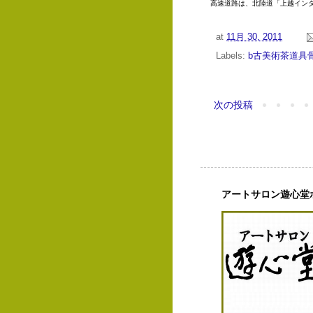
高速道路は、北陸道「上越イン
at
11月 30, 2011
Labels:
b古美術茶道具
次の投稿
アートサロン遊心堂