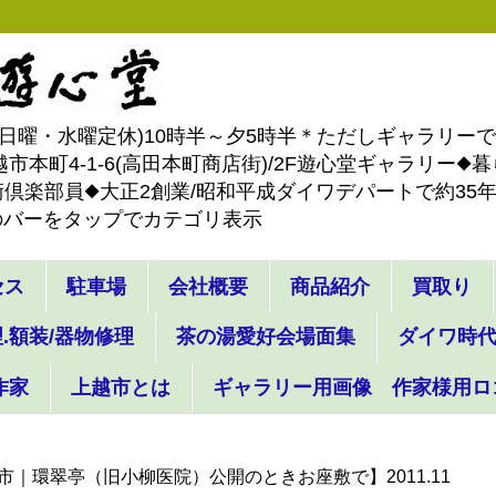
-4887(日曜・水曜定休)10時半～夕5時半＊ただしギャラリ
市本町4-1-6(高田本町商店街)/2F遊心堂ギャラリー
倶楽部員◆大正2創業/昭和平成ダイワデパートで約35年間
のバーをタップでカテゴリ表示
セス
駐車場
会社概要
商品紹介
買取り
.額装/器物修理
茶の湯愛好会場面集
ダイワ時
作家
上越市とは
ギャラリー用画像 作家様用ロ
｜環翠亭（旧小柳医院）公開のときお座敷で】2011.11