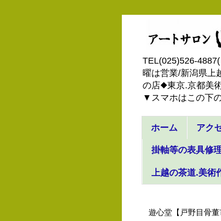
TEL(025)526
曜は営業/新潟県上越
の店◆東京.京都美術
▼スマホはこの下
ホーム
アク
掛軸等の表具修理
上越の茶道.美術
遊心堂【戸野目骨董市