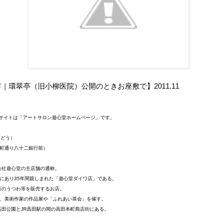
｜環翠亭（旧小柳医院）公開のときお座敷で】2011.11
のサイトは「アートサロン遊心堂ホームページ」です。
んどう）
本町通り八十二銀行前）
会社遊心堂の主店舗の通称。
にあり35年間親しまれた「遊心堂ダイワ店」である。
茶のうつわ等を販売するお店。
は、美術作家の作品展や「ふれあい茶会」を催す。
田公園とJR高田駅の間の高田本町商店街にある。