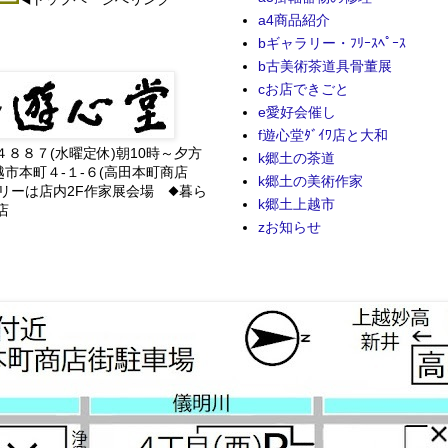
a4商品紹介
bギャラリー・ﾌﾘｰｽﾍﾟｰｽ
b古美術茶道具骨董展
cお店できごと
e愛好会催し
f遊心堂ﾀﾞｲﾜ店と大和
-４８８７(水曜定休)朝10時～夕方
k郷土の茶道
越市本町４-１-６(高田本町商店
k郷土の美術作家
リーは店内2F作家展会場 ◆暮ら
k郷土上越市
店
zお知らせ