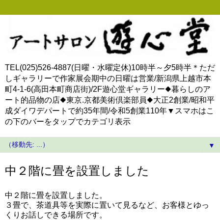
TEL(025)526-4887(日曜・水曜定休)10時半～夕5時半＊ただ
しギャラリーで作家展会期中の日曜は営業/新潟県上越市本
町4-1-6(高田本町商店街)/2F遊心堂ギャラリー◆暮らしのア
ート的品物の店◆東京.京都美術倶楽部員◆大正2創業/昭和平
成ダイワデパートで約35年間/令和5創業110年▼スマホはこ
の下のバーをタップでカテゴリ表示
▼
中２階に畳を設置しました
中２階に畳を設置しました。
３畳で、茶道具等を実際に置いて見るなど、お客様とゆっ
くりお話しできる場所です。