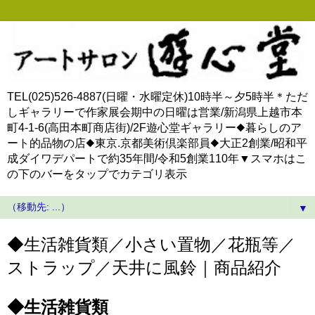
TEL(025)526-4887(日曜・水曜定休)10時半～夕5時半＊ただ
しギャラリーで作家展会期中の日曜は営業/新潟県上越市本
町4-1-6(高田本町商店街)/2F遊心堂ギャラリー◆暮らしのア
ート的品物の店◆東京.京都美術倶楽部員◆大正2創業/昭和平
成ダイワデパートで約35年間/令和5創業110年▼スマホはこ
の下のバーをタップでカテゴリ表示
▼
◆生活雑貨類／小さい置物／花瓶等／
ストラップ／天井に風鈴｜商品紹介
◆生活雑貨類