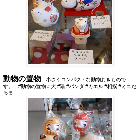
動物の置物
小さくコンパクトな動物おきもので
す。 #動物の置物＃犬 #猫 #パンダ #カエル #相撲 #ミニだ
るま