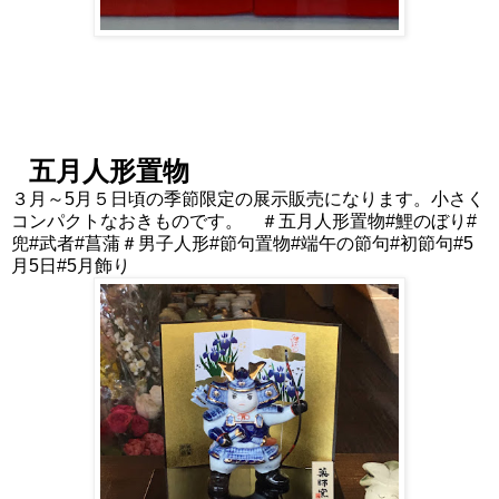
五月人形置物
３月～5月５日頃の季節限定の展示販売になります。小さく
コンパクトなおきものです。 ＃五月人形置物#鯉のぼり#
兜#武者#菖蒲＃男子人形#節句置物#端午の節句#初節句#5
月5日#5月飾り