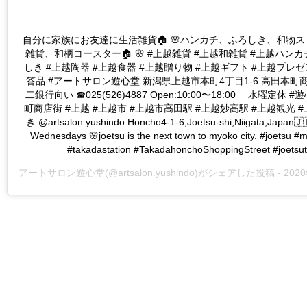
自分に家族にお友達に生活雑貨🏠 🌸ハンカチ、ふろしき、和物
雑貨、和柄コースター🏠 🌸 #上越雑貨 #上越和雑貨 #上越ハンカ
しき #上越陶器 #上越食器 #上越贈り物 #上越ギフト #上越プレゼ
答品 #アートサロン遊心堂 新潟県上越市本町4丁目1-6 高田本
二銀行向い ☎025(526)4887 Open:10:00〜18:00 水曜定休 
町商店街 #上越 #上越市 #上越市高田駅 #上越妙高駅 #上越観光 
き @artsalon.yushindo Honcho4-1-6,Joetsu-shi,Niigata,Japan🇯
Wednesdays 🌸joetsu is the next town to myoko city. #joetsu 
#takadastation #TakadahonchoShoppingStreet #joetsut
アートサロン遊心堂
(@artsalon.yushindo)がシェアした投稿 -
2020年 3