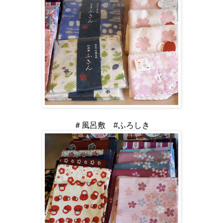
＃風呂敷 #ふろしき