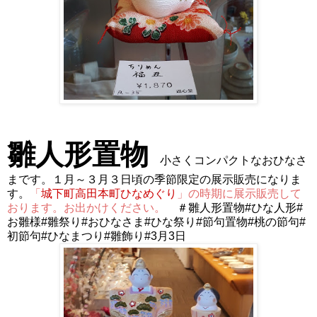
雛人形置物
小さくコンパクトなおひなさ
まです。１月～３月３日頃の季節限定の展示販売になりま
す。
「
城下町高田本町ひなめぐり
」の時期に展示販売して
おります。お出かけください。
＃
雛人形置物
#ひな人形#
お雛様#雛祭り#おひなさま#ひな祭り
#
節句置物#桃の節句#
初節句#ひなまつり#雛飾り#3月3日