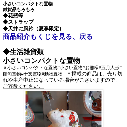
小さいコンパクトな置物
雑貨品もろもろ
◆花瓶等
◆ストラップ
◆天井に風鈴（夏季限定）
商品紹介もくじを見る、戻る
◆生活雑貨類
小さいコンパクトな置物
＃小さいコンパクトな置物
#小さい置物#お雛様#
五月人形#
掲載の商品は、
売り切
節句置物#干支置物#
動物置物
＊
れや生産中止になっている場合がございますので、
ご容赦ください。