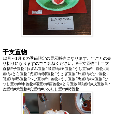
干支置物
12月～1月頃の季節限定の展示販売になります。年ごとの売
り切りになりますのでご容赦ください。#干支置物#十二支
置物#
子置物#ねずみ置物#鼠置物#丑置物#うし置物#牛置物#寅
置物#とら置物#虎置物#卯置物#うさぎ置物#辰置物#たつ置物#
龍置物#巳置物#へび置物#午置物#うま置物#馬置物#未置物#ひ
つじ置物##申
置物#猿
置物#
酉
置物#
とり
置物#鶏置物#
戌
置物#
い
ぬ
置物#犬置物#
亥
置物#
いのしし
置物#猪置物