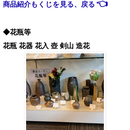
👈
商品紹介もくじを見る、戻る
◆花瓶等
花瓶
花器 花入 壺 剣山 造花