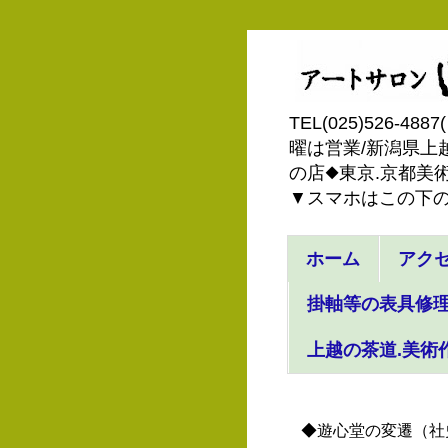
TEL(025)526
曜は営業/新潟県上越
の店◆東京.京都美術
▼スマホはこの下
ホーム
アク
掛軸等の表具修理
上越の茶道.美術
◆遊心堂の変遷（社