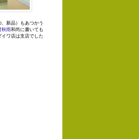
の、新品）もあつかう
村秋雨
和尚に書いても
ダイワ店は支店でした