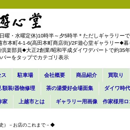
-4887(日曜・水曜定休)10時半～夕5時半＊ただしギャラリ
市本町4-1-6(高田本町商店街)/2F遊心堂ギャラリー
倶楽部員◆大正2創業/昭和平成ダイワデパートで約35年間
のバーをタップでカテゴリ表示
セス
駐車場
会社概要
商品紹介
買取り
.額装/器物修理
茶の湯愛好会場面集
ダイワ時
作家
上越市とは
ギャラリー用画像 作家様用ロ
史）－お店のこれまで－◆