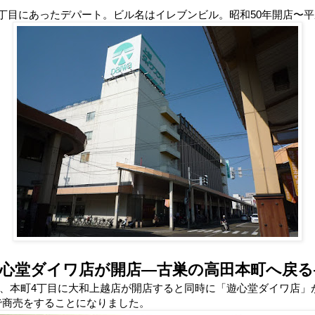
4丁目にあったデパート。ビル名はイレブンビル。昭和50年開店〜平
遊心堂ダイワ店が開店―古巣の高田本町へ戻る
）7月、本町4丁目に大和上越店が開店すると同時に「遊心堂ダイワ店」
で商売をすることになりました。