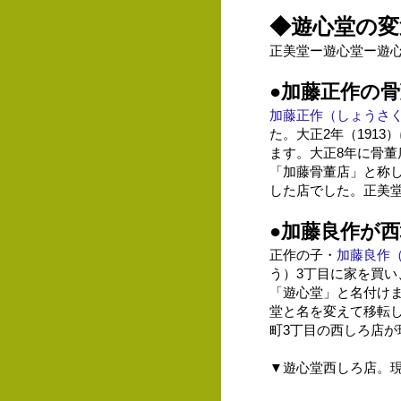
◆遊心堂の変
正美堂ー遊心堂ー遊
●加藤正作の
加藤正作（しょうさ
た。
大正2年（191
ます。
大正8年に骨董
「加藤骨董店」と称
した店でした。正美
●加藤良作が
正作の子・
加藤良作
う）3丁目に家を買
「遊心堂」と名付け
堂と名を変えて移転
町3丁目の西しろ店
▼遊心堂西しろ店。