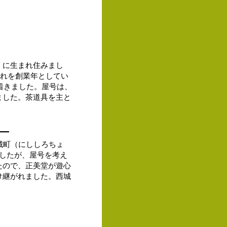
）に生まれ住みまし
れを創業年としてい
着きました。
屋号は、
ました。
茶道具を主と
―
城町（にししろちょ
したが、屋号を考え
たので、正美堂が遊心
け継がれました。西城