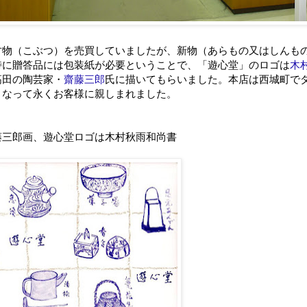
古物（こぶつ）を売買していましたが、新物（あらもの又はしんも
特に贈答品には包装紙が必要ということで、「遊心堂」のロゴは
木
高田の陶芸家・
齋藤三郎
氏に描いてもらいました。本店は西城町で
となって永くお客様に親しまれました。
藤三郎画、遊心堂ロゴは木村秋雨和尚書