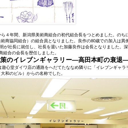
年から４年間、新潟県美術商組合の初代組合長をつとめました。のち
美術商協同組合）の組合員となりました。良作の80歳での加入は異
田正明が社長に就任し、社長を退いた加藤良作は会長となりました。深
術商組合の会長を歴任しました。
化策のイレブンギャラリー―高田本町の衰退
）には遊心堂ダイワ店の通路をへだてたななめ隣りに「イレブンギャ
（大和のビル）からの名称でした。