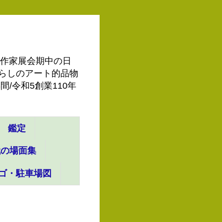
ーで作家展会期中の日
◆暮らしのアート的品物
/令和5創業110年
鑑定
代の場面集
ゴ・駐車場図