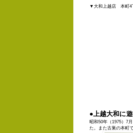
▼大和上越店
本町
●上越大和に
昭和50年（1975
た。また古巣の本町