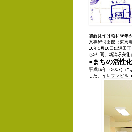
加藤良作は昭和56
京美術倶楽部（東京
10年5月10日に深
ら2年間、新潟県美
●まちの活性
平成19年（2007
した。イレブンビル