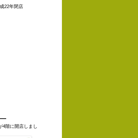
成22年閉店
―
が4階に開店しまし