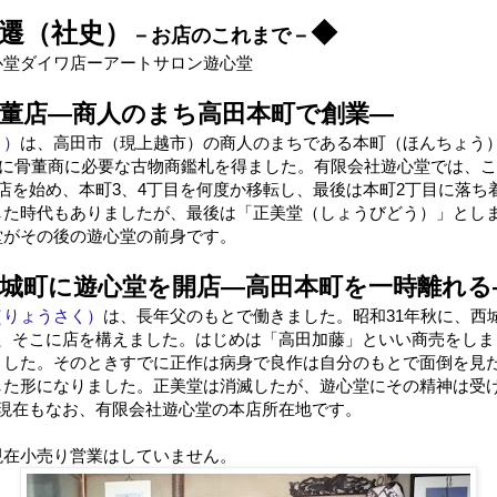
遷（社史）
◆
－お店のこれまで－
心堂ダイワ店ーアートサロン遊心堂
骨董店―商人のまち高田本町で創業―
く）
は、高田市（現上越市）の商人のまちである本町（ほんちょう
3）に骨董商に必要な
古物商鑑札を得ました。有限会社遊心堂では、こ
店を始め、
本町3、4丁目を何度か移転し、最後は本町2丁目に落ち
した時代もありましたが、最後は
「正美堂（しょうびどう）」とし
堂がその後の遊心堂の前身です。
西城町に遊心堂を開店―高田本町を一時離れる
（りょうさく）
は、長年父のもとで働きました。昭和31年秋に、西
い、そこに店を構えました。はじめは「高田加藤」といい商売をしま
ました。そのときすでに正作は病身で良作は自分のもとで面倒を見
した形になりました。正美堂は消滅したが、遊心堂にその精神は受
が現在もなお、有限会社遊心堂の本店所在地です。
現在小売り営業はしていません。